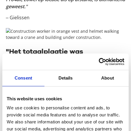
geweest."
– Gielissen
"Het totaalplaatje was
doorslaggevend."
"Het totaalplaatje was doorslaggevend. Het
gebruiksgemak sprong eruit; dat was bij eerdere
Consent
Details
About
systemen wel anders. Naast documentbeheer biedt
Pro4all ook Snagstream, en de combinatie van beide
heeft duidelijke voordelen."
This website uses cookies
We use cookies to personalise content and ads, to
– Heerkens en van Bavel
provide social media features and to analyse our traffic.
We also share information about your use of our site with
our social media, advertising and analytics partners who