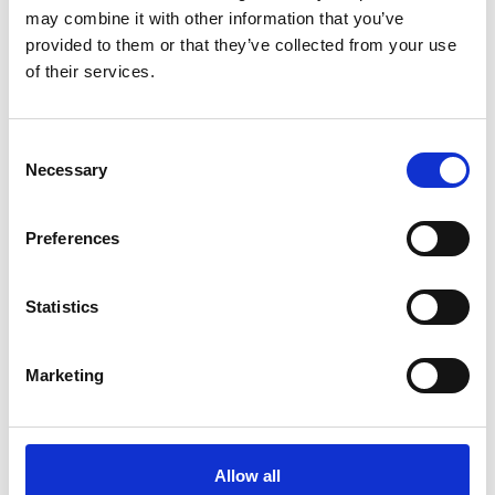
may combine it with other information that you’ve
provided to them or that they’ve collected from your use
of their services.
Consent
Necessary
Selection
Europese kwaliteit
Gebouwd in
Nederland
,
Preferences
gehost in
Europa
Statistics
Docstream is ontwikkeld in Nederland door een team
dat de bouw van binnenuit kent, en wordt volledig
Marketing
binnen Europa gehost. Dat houdt kwaliteit, veiligheid
en compliance in eigen hand, nu en in de toekomst.
Duidelijke afspraken over databeheer, Europese
regelgeving en volledige transparantie over waar je
Allow all
projectinformatie zich bevindt.