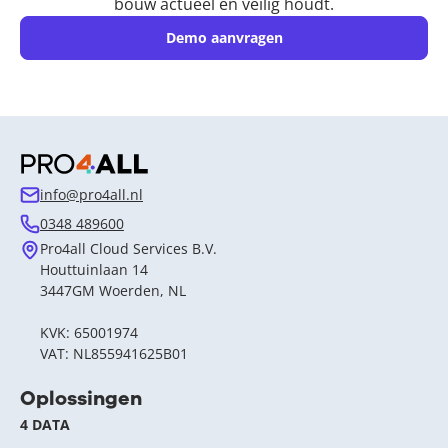
bouw actueel en veilig houdt.
Demo aanvragen
info@pro4all.nl
0348 489600
Pro4all Cloud Services B.V.
Houttuinlaan 14
3447GM Woerden, NL
KVK: 65001974
VAT: NL855941625B01
Oplossingen
4 DATA