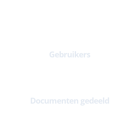
85
k+
Gebruikers
2.6
M+
Documenten gedeeld
313